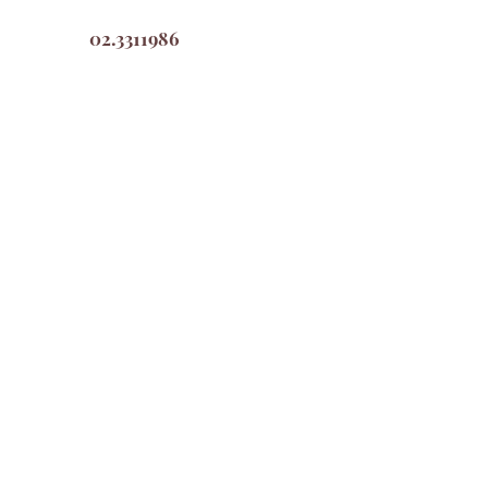
02.3311986
Acquista
Il negozio