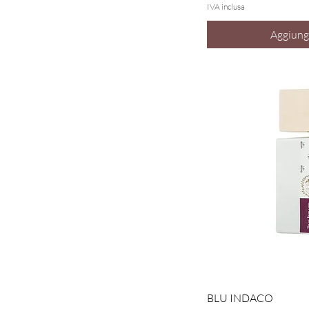
IVA inclusa
Aggiungi
Vist
BLU INDACO