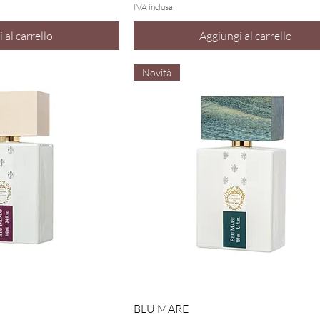
IVA inclusa
 al carrello
Aggiungi al carrello
Novità
a rapida
Vista rapida
BLU MARE