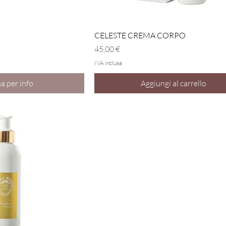
a rapida
Vista rapida
CELESTE CREMA CORPO
Prezzo
45,00 €
IVA inclusa
a per info
Aggiungi al carrello