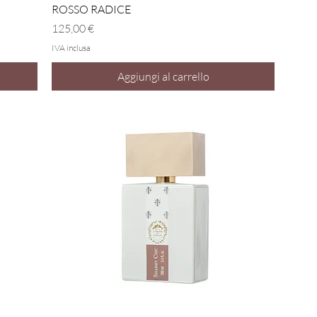
Vista rapida
ROSSO RADICE
Prezzo
125,00 €
IVA inclusa
Aggiungi al carrello