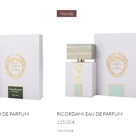
Novità
a rapida
Vista rapida
U DE PARFUM
RICORDAMI EAU DE PARFUM
Prezzo
125,00 €
IVA inclusa