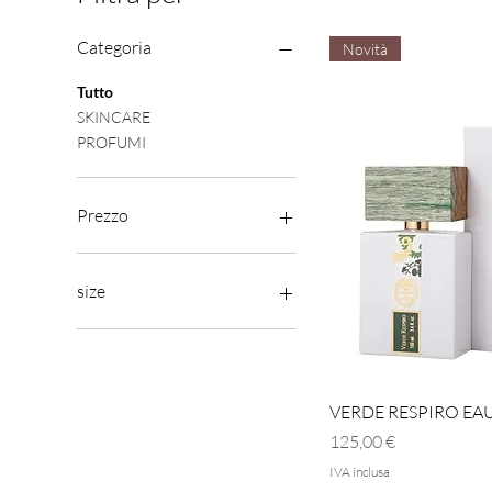
Categoria
Novità
Tutto
SKINCARE
PROFUMI
Prezzo
45 €
155 €
size
100 ml.
250 ml.
Vist
VERDE RESPIRO EA
Prezzo
125,00 €
IVA inclusa