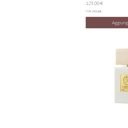
Prezzo
125,00 €
IVA inclusa
Aggiungi