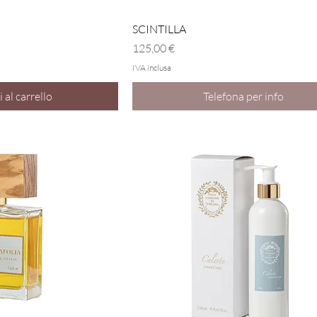
a rapida
Vista rapida
SCINTILLA
Prezzo
125,00 €
IVA inclusa
 al carrello
Telefona per info