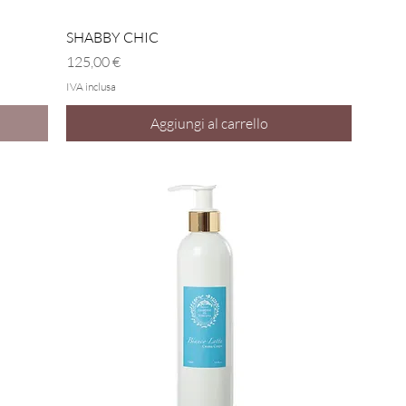
Vista rapida
SHABBY CHIC
Prezzo
125,00 €
IVA inclusa
Aggiungi al carrello