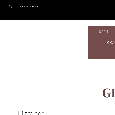
HOME
dal 1924
BR
G
Filtra per