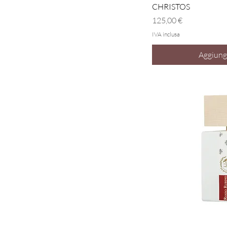
Vist
CHRISTOS
Prezzo
125,00 €
IVA inclusa
Aggiungi