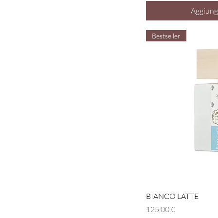
Aggiungi
Bestseller
Vist
BIANCO LATTE
Prezzo
125,00 €