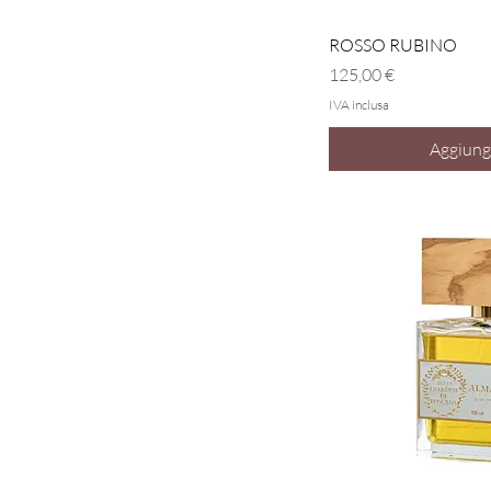
Vist
ROSSO RUBINO
Prezzo
125,00 €
IVA inclusa
Aggiungi