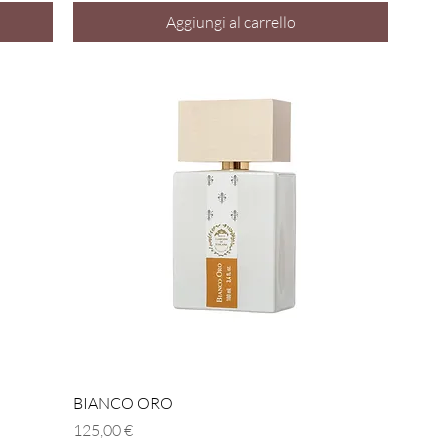
Aggiungi al carrello
Vista rapida
BIANCO ORO
Prezzo
125,00 €