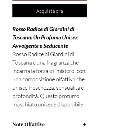
Acquista ora
Rosso Radice di Giardini di
Toscana: Un Profumo Unisex
Avvolgente e Seducente
Rosso Radice di Giardini di
Toscana è una fragranza che
incarna la forza e il mistero, con
una composizione olfattiva che
unisce freschezza, sensualità e
profondità. Questo profumo
muschiato unisex è disponibile
presso Profumeria Lorenzi e
altre rinomate profumerie
Note Olfattive
artistiche, ed è perfetto per chi
cerca una fragranza unica e
Note di testa: Bergamotto, Pepe