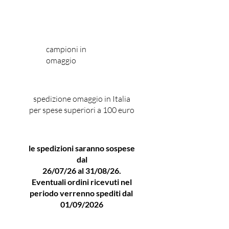
Rosa, Salvia Sclarea.
intrigante che lascia
Note di cuore: Cachemeran.
un’impressione duratura.
Note di fondo: Vetiver, Ambroxan,
Un'Iniziale Freschezza Citricola
Ambrettolide.
campioni in
e Terrosa
omaggio
La fragranza si apre con una
nota fresca e vivace di
bergamotto di Calabria, che
spedizione omaggio in Italia
conferisce immediatamente
per spese superiori a 100 euro
una sensazione di freschezza
energizzante. La combinazione
le spedizioni saranno sospese
di vetiver, muschio di quercia e
dal
cumarina crea un cuore
26/07/26 al 31/08/26.
profondo e terroso, che evoca
Eventuali ordini ricevuti nel
immagini di radici e terre
periodo verrenno spediti dal
lontane, trasmettendo una
01/09/2026
sensazione di stabilità e