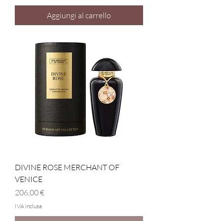
Aggiungi al carrello
DIVINE ROSE MERCHANT OF
VENICE
Prezzo
206,00 €
IVA inclusa