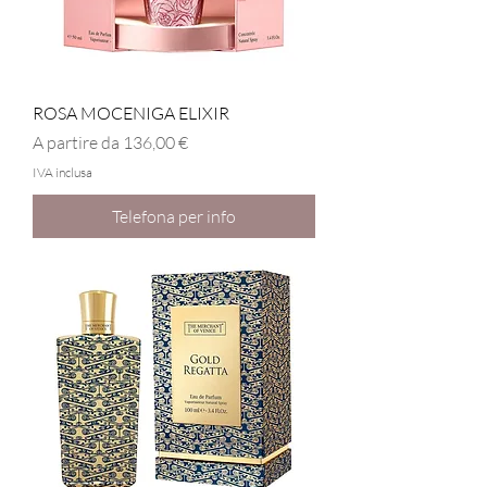
ROSA MOCENIGA ELIXIR
Prezzo scontato
A partire da
136,00 €
IVA inclusa
Telefona per info