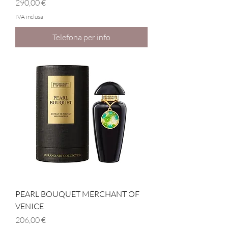
Prezzo
290,00 €
IVA inclusa
Telefona per info
PEARL BOUQUET MERCHANT OF
VENICE
Prezzo
206,00 €