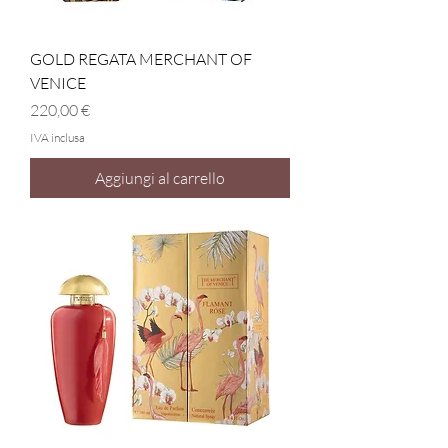
GOLD REGATA MERCHANT OF
VENICE
Prezzo
220,00 €
IVA inclusa
Aggiungi al carrello