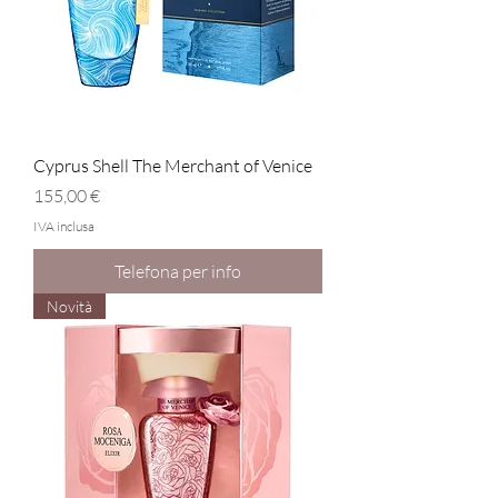
Cyprus Shell The Merchant of Venice
Prezzo
155,00 €
IVA inclusa
Telefona per info
Novità