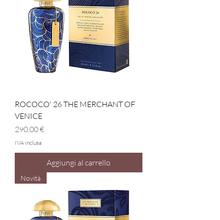
ROCOCO' 26 THE MERCHANT OF
VENICE
Prezzo
290,00 €
IVA inclusa
Aggiungi al carrello
Novità