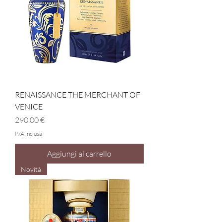
RENAISSANCE THE MERCHANT OF
VENICE
Prezzo
290,00 €
IVA inclusa
Aggiungi al carrello
Novità