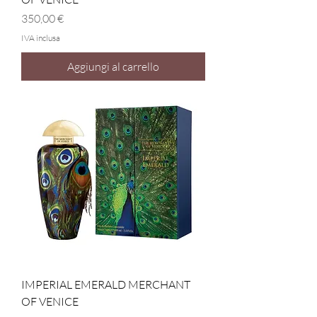
Prezzo
350,00 €
IVA inclusa
Aggiungi al carrello
IMPERIAL EMERALD MERCHANT
OF VENICE