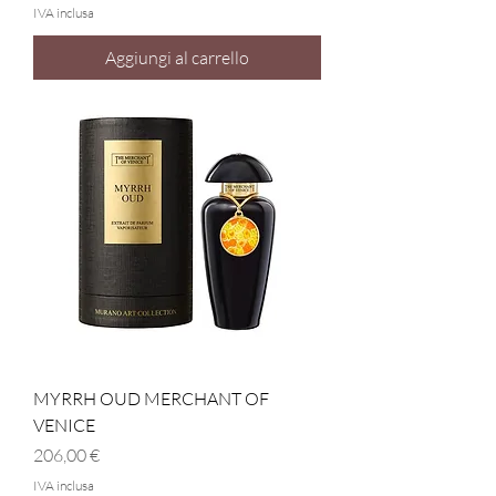
IVA inclusa
Aggiungi al carrello
MYRRH OUD MERCHANT OF
VENICE
Prezzo
206,00 €
IVA inclusa