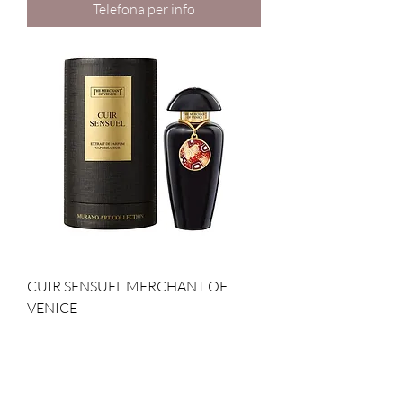
Telefona per info
CUIR SENSUEL MERCHANT OF
VENICE
Prezzo
206,00 €
IVA inclusa
Aggiungi al carrello