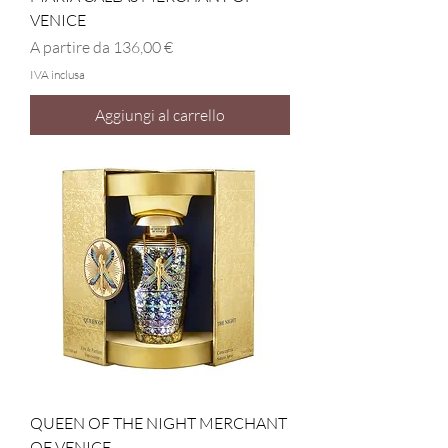
VENICE
Prezzo scontato
A partire da
136,00 €
IVA inclusa
Aggiungi al carrello
QUEEN OF THE NIGHT MERCHANT
OF VENICE