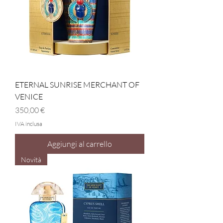
ETERNAL SUNRISE MERCHANT OF
VENICE
Prezzo
350,00 €
IVA inclusa
Aggiungi al carrello
Novità