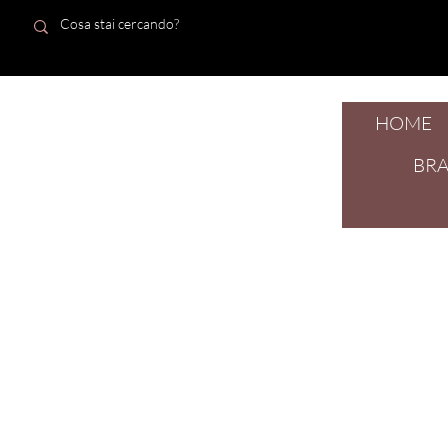
HOME
dal 1924
BR