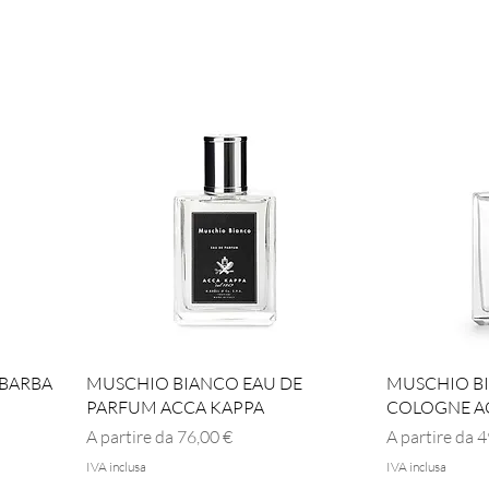
Vista rapida
BARBA
MUSCHIO BIANCO EAU DE
MUSCHIO B
PARFUM ACCA KAPPA
COLOGNE A
Prezzo scontato
Prezzo scont
A partire da
76,00 €
A partire da
4
IVA inclusa
IVA inclusa