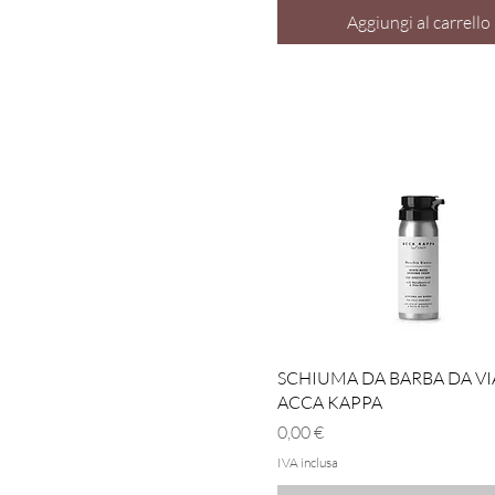
Aggiungi al carrello
Vista rapida
SCHIUMA DA BARBA DA V
ACCA KAPPA
Prezzo
0,00 €
IVA inclusa