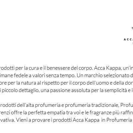
rodotti per la cura e il benessere del corpo. Acca Kappa, un’
he rimane fedele a valori senza tempo. Un marchio selezionato d
e per la natura al rispetto per il corpo dell’uomo e della don
piccolo dettaglio, una passione assoluta per la semplicità e il
rodotti dell’alta profumeria e profumeria tradizionale, Prof
enzi offre la perfetta empatia tra voi e le fragranze più raffi
novativa. Vieni a provare i prodotti Acca Kappa in Profumeria