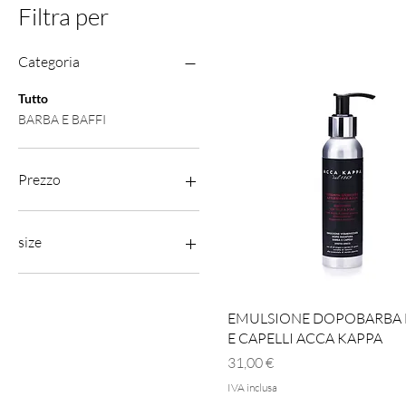
Filtra per
Categoria
Tutto
BARBA E BAFFI
Prezzo
0 €
76 €
size
100 ml.
125 ml.
Vista rapida
EMULSIONE DOPOBARBA 
200 ml.
E CAPELLI ACCA KAPPA
50 ml.
Prezzo
31,00 €
IVA inclusa