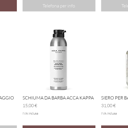
Telefona per info
Tel
Vista rapida
IAGGIO
SCHIUMA DA BARBA ACCA KAPPA
SIERO PER 
Prezzo
Prezzo
15,00 €
31,00 €
IVA inclusa
IVA inclusa