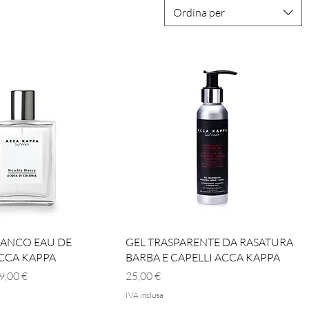
Ordina per
Vista rapida
Vista rapida
IANCO EAU DE
GEL TRASPARENTE DA RASATURA
CCA KAPPA
BARBA E CAPELLI ACCA KAPPA
ato
Prezzo
9,00 €
25,00 €
IVA inclusa