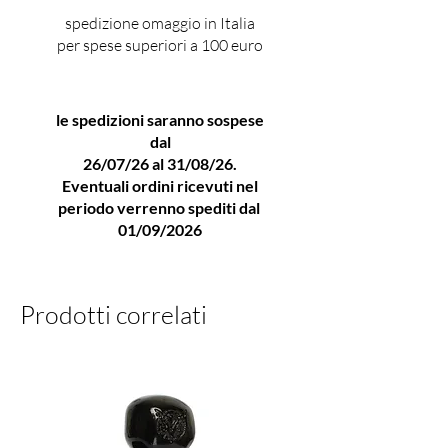
di alta qualità
e formulazioni
spedizione omaggio in Italia
delicate, Muschio Bianco è la
per spese superiori a 100 euro
fragranza istituzionale della
maison
Acca Kappa
.
le spedizioni saranno sospese
Dove provarla a Milano
dal
La trovi da
Profumeria Lorenzi
26/07/26 al 31/08/26.
in
Via Paolo Sarpi a Milano
,
Eventuali ordini ricevuti nel
storica profumeria dal 1924,
periodo verrenno spediti dal
punto di riferimento per chi
01/09/2026
cerca
profumi esclusivi
,
cura
della barba
e
prodotti di
Prodotti correlati
nicchia
. Un negozio unico, dove
la
passione per la bellezza
, la
cura del cliente
e la
ricerca dei
migliori brand
si fondono in
un’esperienza d’acquisto
autentica e personalizzata.Dal