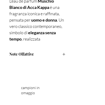
L'eau de parfum
Muschio
Bianco di Acca Kappa
è una
fragranza iconica e raffinata,
pensata per
uomo e donna
. Un
vero classico contemporaneo,
simbolo di
eleganza senza
tempo
, realizzata
artigianalmente con
preziosi oli
essenziali di lavanda e
Note Olfattive
ginepro
.
Le
EAU DE PARFUM
note olfattive dolci e
TESTA: Limone - Bergamotto -
sensuali
si fondono con
sentori
Ginepro
legnosi, ambrati e muschiati
,
CUORE: Note aldeidate -
regalando al corpo una
Cardamomo - Lavanda
campioni in
FONDO: Muschio Bianco - Note
freschezza primaverile
, pura e
omaggio
ambrate - Legno di Cedro
persistente. Parte di una linea
pensata per chi cerca
prodotti