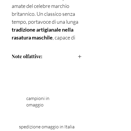
amate del celebre marchio
britannico. Un classico senza
tempo, portavoce di una lunga
tradizione artigianale nella
rasatura maschile
, capace di
coniugare efficacia e stile con
una fragranza inconfondibile.
Note olfattive:
Questa lozione dopobarba, dal
carattere deciso ma elegante,
SANDALO
dona alla pelle una piacevole
sensazione di freschezza
immediata
, aiutando a
campioni in
chiudere i pori e a tonificare il
omaggio
viso dopo la rasatura. Perfetta
per chi ama i rituali di rasatura
classici e desidera un prodotto
spedizione omaggio in Italia