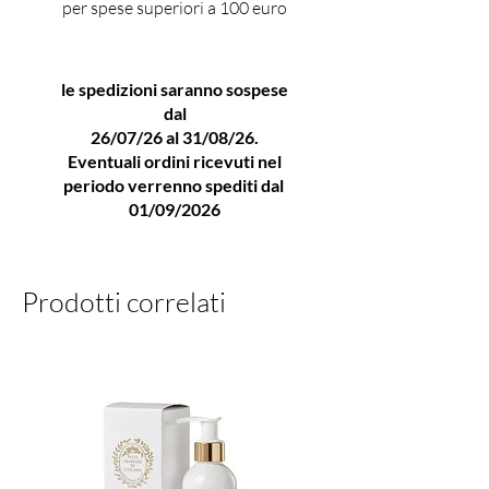
che lasci una profumazione
per spese superiori a 100 euro
persistente e sofisticata.Con il
dopobarba splash Taylor of Old
le spedizioni saranno sospese
Bond Street Sandalwood, ogni
dal
rasatura diventa un rituale di
26/07/26 al 31/08/26.
classe, evocando l’eleganza dei
Eventuali ordini ricevuti nel
barber shop londinesi.
periodo verrenno spediti dal
Profumeria Lorenzi in Paolo
01/09/2026
Sarpi a Milano propone Taylor
of Old Bond Street
Prodotti correlati
AFTERSHAVE
SANDALWOOD TAYLOR oltre
ad una selezione dei migliori
prodotti dell’alta profumeria
per offrire un’alternativa alla
Profumeria tradizionale,
valorizzare i grandi classici e