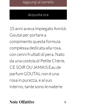
Aggiungi al carrello
Acquista ora
15 anni aveva impiegato Annick
Goutal per portare a
compimento questa formula
complessa dedicata alla rosa,
con cenni fruttati di pera. Nato
da una costola di Petite Chérie,
CE SOIR OU JAMAIS Eau de
parfum GOUTAL non è una
rosa in purezza, e al suo
interno, tante sono le materie
prime che la arricchiscono e le
donano quel carattere unico.
Note Olfattive
Accolto dal pubblico