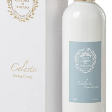
ARBA Acqua di Parma e altri
tistica.