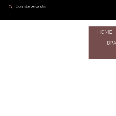
HOME
dal 1924
BR