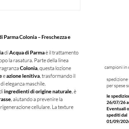
 Parma Colonia – Freschezza e
ia
di
Acqua di Parma
è il trattamento
dopo la rasatura. Parte della linea
campioni in
 fragranza
Colonia
, questa lozione
e
e
azione lenitiva
, trasformando il
spedizione 
 di eleganza maschile.
per spese s
di
ingredienti di origine naturale
, è
le spedizio
grasse
, aiutando a prevenire la
26/07/26 a
rigenerazione cellulare. La texture
Eventuali o
un’immediata sensazione di
spediti dal
01/09/202
liscia, morbida e delicatamente