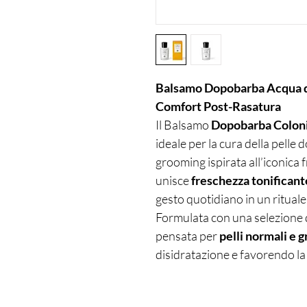
Balsamo Dopobarba Acqua di
Comfort Post-Rasatura
Il Balsamo
Dopobarba Colon
ideale per la cura della pelle 
grooming ispirata all’iconica
unisce
freschezza tonificant
gesto quotidiano in un rituale
Formulata con una selezione 
pensata per
pelli normali e 
disidratazione e favorendo la 
leggera e non untuosa dona 
benessere, lasciando la pelle