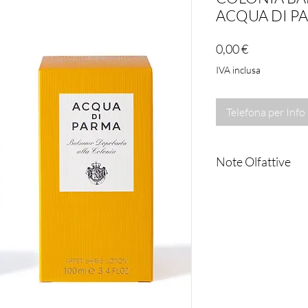
ACQUA DI P
Prezzo
0,00 €
IVA inclusa
Telefona per Info
Note Olfattive
BALSAMO DOPOBA
Note di testa:Limo
Calabria
Note di cuore:Lava
Rosmarino
Note di fondo:Vetiv