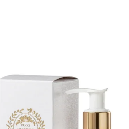
te e aromatiche della fragranza
, lavanda e legni nobili
– questa
perfetto per completare con stile la
riferimento della profumeria di
na in un’esperienza sensoriale unica,
 tra te e le fragranze d’autore, nate
rtigiani del profumo. Scopri in negozio
ica COLONIA BALSAMO DOPOBARBA di
a profumeria italiana, emblema di
zza senza tempo. Profumeria Lorenzi è
ua di Parma e propone un’accurata
più rappresentative, per veri
i esclusivi. Ti aspettiamo in via
e online su
dove potrai scoprire l’eccellenza