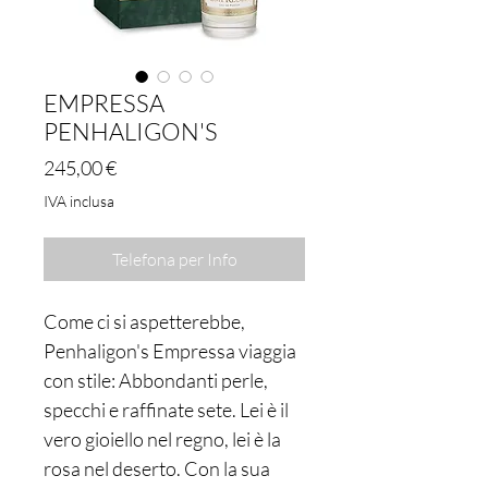
EMPRESSA
PENHALIGON'S
Prezzo
245,00 €
IVA inclusa
Telefona per Info
Come ci si aspetterebbe,
Penhaligon's Empressa viaggia
con stile: Abbondanti perle,
specchi e raffinate sete. Lei è il
vero gioiello nel regno, lei è la
rosa nel deserto. Con la sua