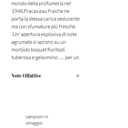
mondo della profumeria nel
1948,Fracas eau fraiche ne
porta la stessa carica seducente
ma con sfumature più fresche
.Un’ apertura esplosiva di note
agrumate si aprono su un
morbido boquet fioritodi
tuberosa e gelsomino ….. per un
risultato effervescente e sexy
.Profumeria Lorenzi a Milano
Note Olfattive
offre la perfetta empatia tra voi
e le fragranze più raffinate,
Note di Testa : Bergamotto e
Mandarino
opera di veri artigiani del
Note di cuore : Gelsomino e
profumo. Vieni a provare i
Tuberosa
profumi di Robert Piguet
Note di Fondo : Musk e legno di
campioni in
Sandalo
FRACAS EAU FRACHE
omaggio
ROBERT PIQUET in