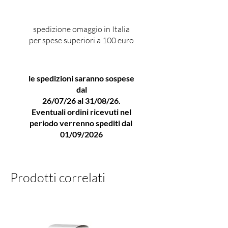
Profumeria Lorenzi Milano
Paolo Sarpi. Profumeria Lorenzi
spedizione omaggio in Italia
dal 1924 in Paolo Sarpi a Milano
per spese superiori a 100 euro
è un negozio unico nel suo
genere, all’avanguardia, un
le spedizioni saranno sospese
punto vendita in cui si fondono
dal
l’eccellenza la famigliarità e la
26/07/26 al 31/08/26.
professionalità, in cui i prodotti
Eventuali ordini ricevuti nel
vengono raccontati ai clienti.
periodo verrenno spediti dal
Profumeria Lorenzi in Paolo
01/09/2026
Sarpi a Milano è un luogo in cui i
protagonisti sono i clienti con la
Prodotti correlati
loro scelta, il loro desiderio di
acquistare. Profumeria Lorenzi
in Paolo Sarpi a Milano
concessionario ufficiale Robert