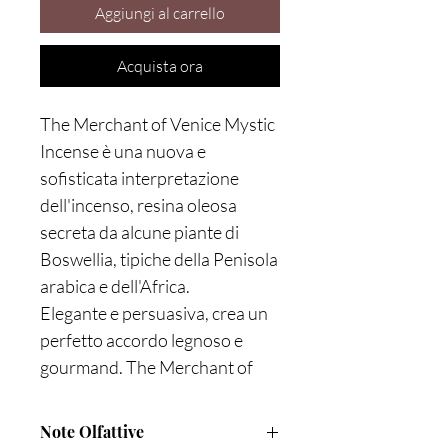
Aggiungi al carrello
Acquista ora
The Merchant of Venice Mystic
Incense è una nuova e
sofisticata interpretazione
dell'incenso, resina oleosa
secreta da alcune piante di
Boswellia, tipiche della Penisola
arabica e dell'Africa.
Elegante e persuasiva, crea un
perfetto accordo legnoso e
gourmand. The Merchant of
Venice Mystic Incense è una
fragranza armoniosa e
Note Olfattive
seducente con una lunga