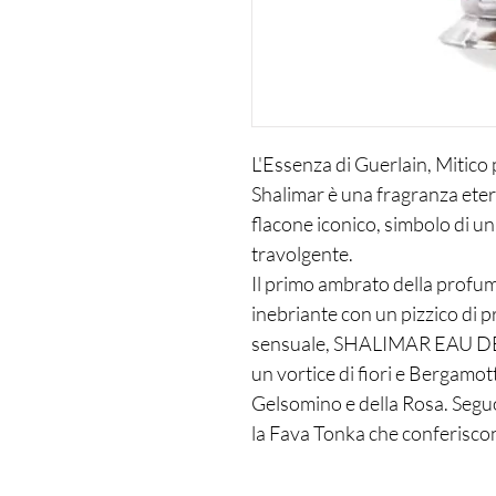
L'Essenza di Guerlain, Mitico
Shalimar è una fragranza eter
flacone iconico, simbolo di u
travolgente.
Il primo ambrato della profum
inebriante con un pizzico di p
sensuale, SHALIMAR EAU D
un vortice di fiori e Bergamotto
Gelsomino e della Rosa. Seguo
la Fava Tonka che conferisco
fragranza leggendaria. La frag
compongono la celebre "Guerli