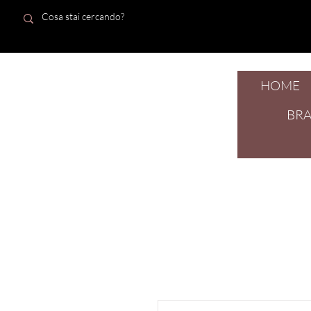
HOME
dal 1924
BR