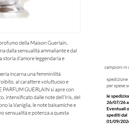
 profumo della Maison Guerlain,
na dalla sensualità ammaliante e dal
na storia d'amore leggendaria e
campioni in
eria incarna una femminilità
spedizione 
roibito. al carattere voluttuoso e
per spese s
E PARFUM GUERLAIN si apre con
le spedizio
, intensificato dalle note dell'Iris, del
26/07/26 a
no la Vaniglia, le note balsamiche e
Eventuali o
no sensualità e potenza a questa
spediti dal
ranza si caratterizza per le note che
01/09/202
nade", una firma olfattiva unica che