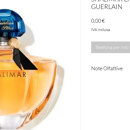
GUERLAIN
Prezzo
0,00 €
IVA inclusa
Telefona per Info
Note Olfattive
EAU DE PARFUM
Note di testa: Ber
Note di cuore: Gel
opoponax
Note di fondo: Iris