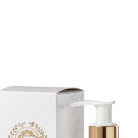
à dei profumi della Maison Guerlain.
 Sarpi a Milano propone SHALIMAR
re ad una selezione dei migliori
er offrire un’alternativa alla
zzare i grandi classici e riservare il
à, Profumeria Lorenzi offre la
ragranze più raffinate, opera di veri
HALIMAR EAU DE PARFUM GUERLAIN
a Lorenzi Milano Paolo Sarpi.
in Paolo Sarpi a Milano è un negozio
guardia, un punto vendita in cui si
rità e la professionalità, in cui i
i clienti. Profumeria Lorenzi in Paolo
 i protagonisti sono i clienti con la
o di acquistare. SHALIMAR EAU DE