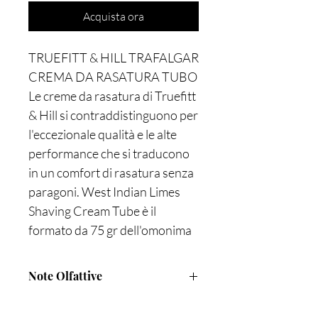
Acquista ora
TRUEFITT & HILL TRAFALGAR
CREMA DA RASATURA TUBO
Le creme da rasatura di Truefitt
& Hill si contraddistinguono per
l'eccezionale qualità e le alte
performance che si traducono
in un comfort di rasatura senza
paragoni. West Indian Limes
Shaving Cream Tube è il
formato da 75 gr dell'omonima
crema. È il prodotto
indispensabile nel beauty case,
Note Olfattive
ideale per un weekend fuori
porta o un meeting all'estero.
DOCCI SCHIUMA