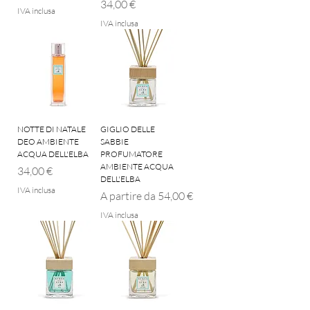
Prezzo
34,00 €
IVA inclusa
IVA inclusa
NOTTE DI NATALE
GIGLIO DELLE
DEO AMBIENTE
SABBIE
ACQUA DELL'ELBA
PROFUMATORE
AMBIENTE ACQUA
Prezzo
34,00 €
DELL'ELBA
IVA inclusa
Prezzo scontato
A partire da
54,00 €
IVA inclusa