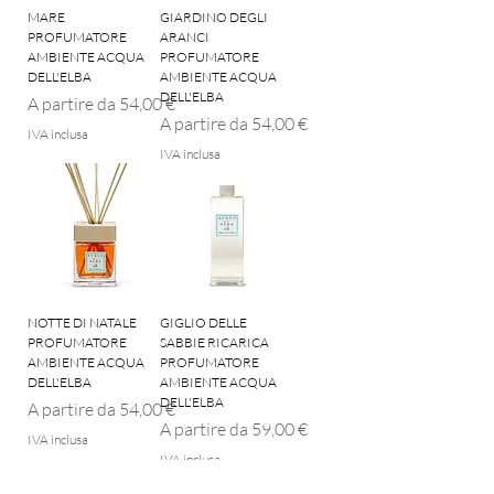
MARE
GIARDINO DEGLI
PROFUMATORE
ARANCI
AMBIENTE ACQUA
PROFUMATORE
DELL'ELBA
AMBIENTE ACQUA
DELL'ELBA
Prezzo scontato
A partire da
54,00 €
Prezzo scontato
A partire da
54,00 €
IVA inclusa
IVA inclusa
NOTTE DI NATALE
GIGLIO DELLE
PROFUMATORE
SABBIE RICARICA
AMBIENTE ACQUA
PROFUMATORE
DELL'ELBA
AMBIENTE ACQUA
DELL'ELBA
Prezzo scontato
A partire da
54,00 €
Prezzo scontato
A partire da
59,00 €
IVA inclusa
IVA inclusa