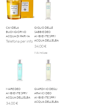
CANDELA
GIGLIO DELLE
BUONGIORNO
SABBIE DEO
ACQUA DI PARMA
AMBIENTE SPRY
ACQUA DELL'ELBA
Telefona per info
Prezzo
34,00 €
IVA inclusa
MARE DEO
GIARDINO DEGLI
AMBIENTE SPRY
ARANCI DEO
ACQUA DELL'ELBA
AMBIENTE SPRY
ACQUA DELL'ELBA
Prezzo
34,00 €