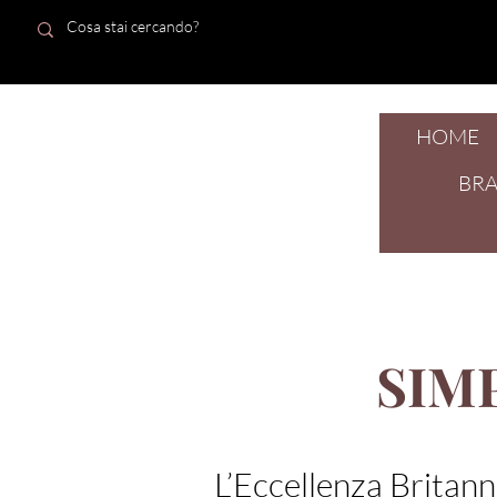
HOME
dal 1924
BR
SIMP
L’Eccellenza Britann