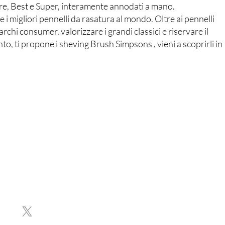
ure, Best e Super, interamente annodati a mano.
 migliori pennelli da rasatura al mondo. Oltre ai pennelli
chi consumer, valorizzare i grandi classici e riservare il
o, ti propone i sheving Brush Simpsons , vieni a scoprirli in
Assistenza clienti
Tel: 02-3311986
Email:
info@profumerialorenzi.it