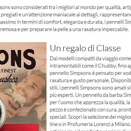
ons sono considerati tra i migliori al mondo per qualità, art
 pregiati e un'attenzione maniacale ai dettagli, rappresentan
 massimo in termini di comfort, eleganza e durata, i pennelli
remosa e per preparare la pelle a una rasatura impeccabile.
Un regalo di Classe
Dai modelli compatti da viaggio come i
intramontabili come il Chubby, fino a
pennello Simpsons è pensato per sodd
rasatura e gusto personale. Disponibi
stili, i pennelli Simpsons sono amati si
più esperti. Un pennello da barba Si
per l’uomo che apprezza la qualità, la
pezzo è confezionato con cura, pront
speciali. Scopri la selezione dei migl
line o in Profumeria Lorenzi a Milano.S