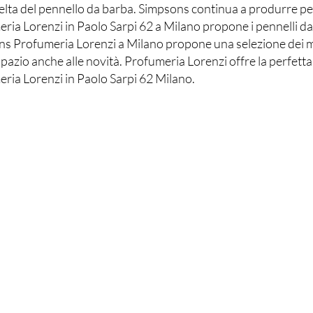
celta del pennello da barba. Simpsons continua a produrre pe
ria Lorenzi in Paolo Sarpi 62 a Milano propone i pennelli da
s Profumeria Lorenzi a Milano propone una selezione dei miglio
spazio anche alle novità. Profumeria Lorenzi offre la perfetta
ria Lorenzi in Paolo Sarpi 62 Milano.
Acquista
Il 
Tutti i prodotti
Via Paolo 
Novità
20154 Mil
Più venduti
Martedì- S
15:3
Domenica-