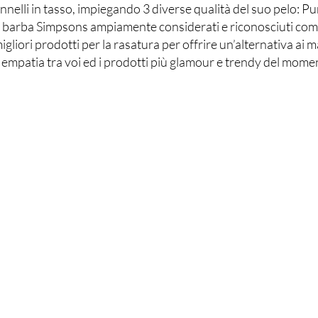
nnelli in tasso, impiegando 3 diverse qualità del suo pelo: P
 barba Simpsons ampiamente considerati e riconosciuti come i
ri prodotti per la rasatura per offrire un’alternativa ai mar
 empatia tra voi ed i prodotti più glamour e trendy del moment
negozio
Termini e
Condizioni
Sarpi 62
ano (MI)
Spedizioni e resi
abato: 09:00 - 13:00
Termini e Condizioni
0: -19:30
Informativa sui cookie
Lunedì : Chiuso
Metodi di pagamento