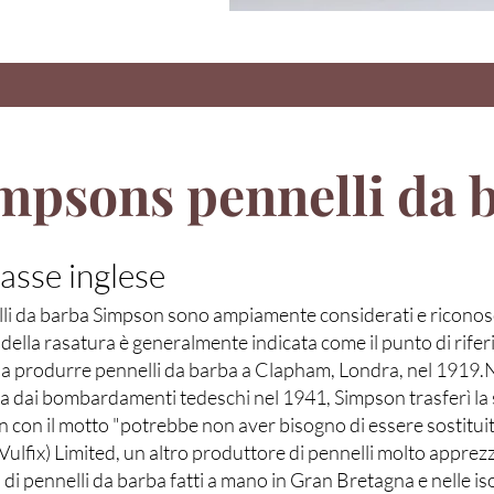
mpsons pennelli da 
lasse inglese
lli da barba Simpson sono ampiamente considerati e riconosciut
 della rasatura è generalmente indicata come il punto di rife
o a produrre pennelli da barba a Clapham, Londra, nel 1919.N
ta dai bombardamenti tedeschi nel 1941, Simpson trasferì la
 con il motto "potrebbe non aver bisogno di essere sostitui
ulfix) Limited, un altro produttore di pennelli molto apprezzat
 di pennelli da barba fatti a mano in Gran Bretagna e nelle is