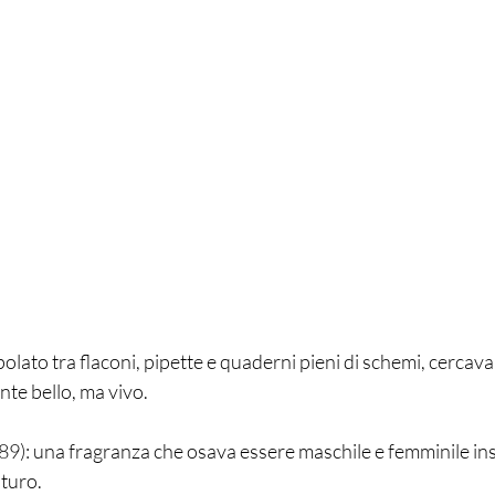
olato tra flaconi, pipette e quaderni pieni di schemi, cercav
te bello, ma vivo.
89): una fragranza che osava essere maschile e femminile in
uturo.