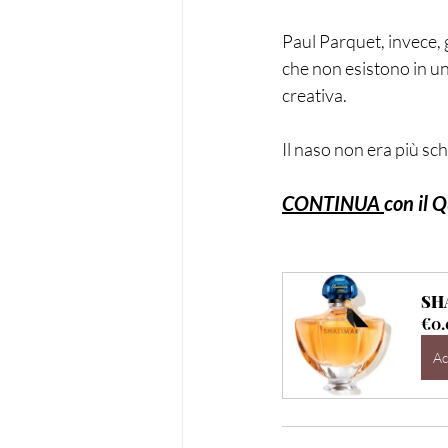
Paul Parquet, invece, g
che non esistono in un 
creativa.
Il naso non era più sch
CONTINUA 
con il Q
SH
€0.
Ac