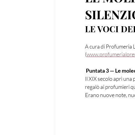
SILENZI
LE VOCI DEL
A cura di Profumeria 
(
www.profumerialoren
 Puntata 3 — Le molec
Il XIX secolo aprì una 
regalò ai profumieri qu
Erano nuove note, nuo