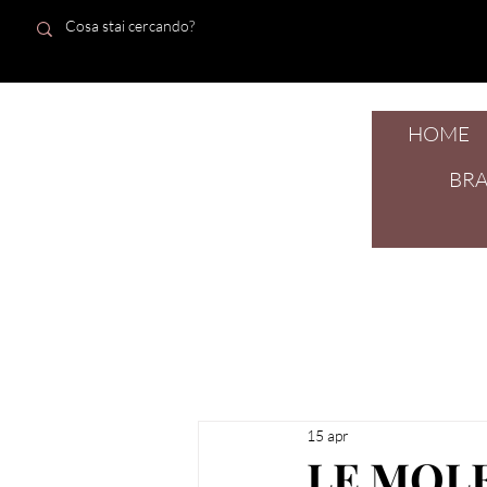
HOME
dal 1924
BR
15 apr
LE MOLE