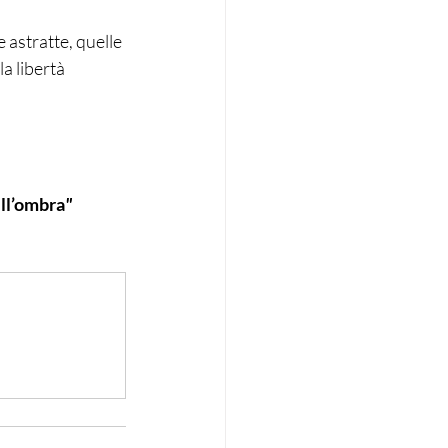
 astratte, quelle 
a libertà 
ll’ombra
"