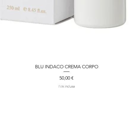
BLU INDACO CREMA CORPO
Vista rapida
Prezzo
50,00 €
IVA inclusa
negozio
Termini e