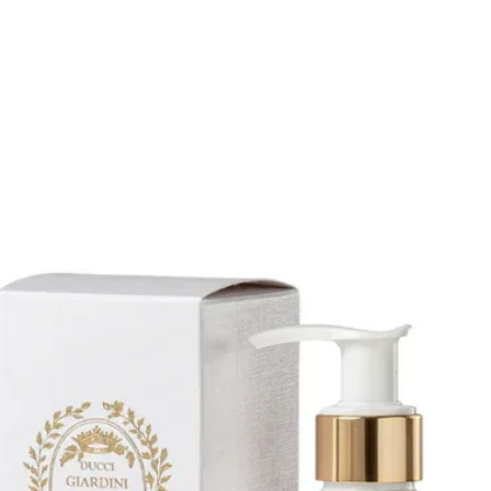
 una selezione dei migliori
ura della barba per offrire
 profumeria tradizionale, valorizzare i
iusto spazio anche alle novità,
fre la perfetta empatia tra voi e i
 più alla moda, opera opera di
i nella produzione di prodotti per la
. Vieni a provare Cella in Profumeria
Profumeria Lorenzi dal 1924 in Paolo
nico nel suo genere, all’avanguardia,
ono l’eccellenza la famigliarità e la
tti vengono raccontati ai clienti.
rpi a Milano è un luogo in cui i
la loro scelta, il loro desiderio di
i in Paolo Sarpi a Milano
Cella Milano PROPONE CREMA RAPIDA