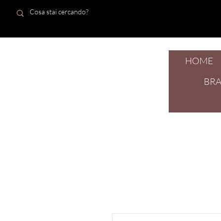
HOME
dal 1924
BR