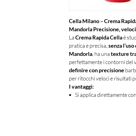
Cella Milano – Crema Rapida 
Mandorla Precisione, velocit
La
Crema Rapida Cella
è stud
pratica e precisa,
senza l’uso
Mandorla
, ha una
texture tr
perfettamente i contorni del v
definire con precisione
barba
per ritocchi veloci e risultati
I vantaggi:
Si applica direttamente con
Texture trasparente: visibil
Consente una rasatura pre
Emolliente e idratante graz
Ideale per barba sagomata 
Profumeria Lorenzi in Paolo