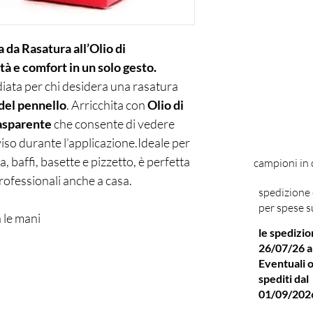
da Rasatura all’Olio di
à e comfort in un solo gesto.
iata per chi desidera una rasatura
 del pennello
. Arricchita con
Olio di
asparente
che consente di vedere
iso durante l’applicazione.Ideale per
, baffi, basette e pizzetto, è perfetta
campioni in
 professionali anche a casa.
spedizione 
per spese s
 le mani
le spedizio
ità totale delle zone da radere
26/07/26 a
cisa e veloce
Eventuali o
ie all’Olio di Mandorla
spediti dal
o definizioni quotidiane
01/09/202
 Sarpi a Milano propone Cella CREMA