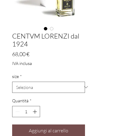
CENTVM LORENZI dal
1924
Prezzo
68,00 €
IVA inclusa
size
*
Quantità
*
Aggiungi al carrello