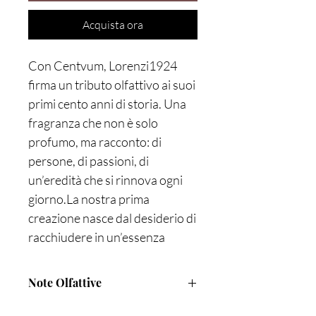
Acquista ora
Con Centvum, Lorenzi1924
firma un tributo olfattivo ai suoi
primi cento anni di storia. Una
fragranza che non è solo
profumo, ma racconto: di
persone, di passioni, di
un’eredità che si rinnova ogni
giorno.La nostra prima
creazione nasce dal desiderio di
racchiudere in un’essenza
l’anima della profumeria
Lorenzi. Un Parfum
Note Olfattive
concentrato, intenso e
avvolgente, che apre con un
PARFUM