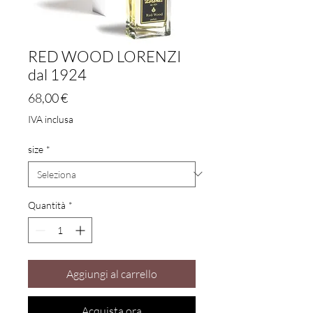
RED WOOD LORENZI
dal 1924
Prezzo
68,00 €
IVA inclusa
size
*
Quantità
*
Aggiungi al carrello
Acquista ora