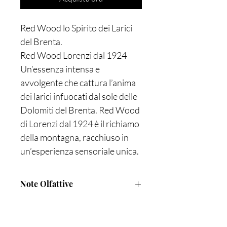
Red Wood lo Spirito dei Larici
del Brenta.
Red Wood Lorenzi dal 1924
Un’essenza intensa e
avvolgente che cattura l’anima
dei larici infuocati dal sole delle
Dolomiti del Brenta. Red Wood
di Lorenzi dal 1924 è il richiamo
della montagna, racchiuso in
un’esperienza sensoriale unica.
Nel cuore delle Dolomiti del
Brenta, i larici si tingono di
Note Olfattive
rosso al calar del sole,
regalando uno spettacolo che
PARFUM
Note di Testa : Assoluta di Fiore
incanta l’anima. Red Wood
d’Arancio,Zenzero della Giamaica