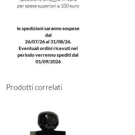
benessere. Il cuore si sviluppa
per spese superiori a 100 euro
con eleganza attraverso
delicate note floreali e accordi
le spedizioni saranno sospese
acquatici che donano armonia e
dal
luminosità alla composizione.
26/07/26 al 31/08/26.
Nel fondo, legni preziosi,
Eventuali ordini ricevuti nel
muschi e calde sfumature
periodo verrenno spediti dal
ambrate avvolgono la pelle con
01/09/2026
una scia persistente, elegante e
irresistibile.
Prodotti correlati
Dream Sea rappresenta
l'equilibrio perfetto tra
freschezza e sensualità,
distinguendosi per la qualità
delle materie prime e per
l'elevata concentrazione tipica
degli Extrait de Parfum firmati