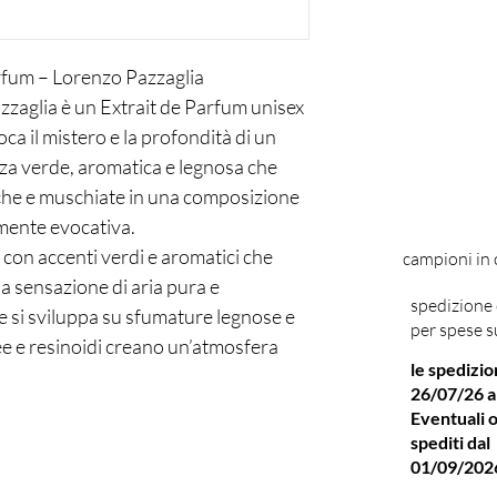
rfum – Lorenzo Pazzaglia
zaglia è un Extrait de Parfum unisex
ca il mistero e la profondità di un
za verde, aromatica e legnosa che
iche e muschiate in una composizione
mente evocativa.
, con accenti verdi e aromatici che
campioni in
 sensazione di aria pura e
spedizione 
re si sviluppa su sfumature legnose e
per spese s
e e resinoidi creano un’atmosfera
le spedizio
 Nel fondo emergono legni profondi,
26/07/26 a
ruttura, calore e una scia
Eventuali o
spediti dal
anima più naturale e immersiva della
01/09/202
lia, distinguendosi per