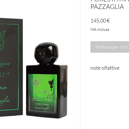
PAZZAGLIA
Prezzo
145,00 €
IVA inclusa
Telefona per Info
note olfattive
Extrait de Parfum
NOTE DI TESTA:
L
Pepe Timur, Pompe
Dolce, Limone, Sco
NOTE DI CUORE:
Gardenia, Magnoli
NOTE DI FONDO:
Storace, Resina, B
Muschiata), Sanda