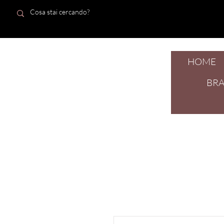
HOME
dal 1924
BR