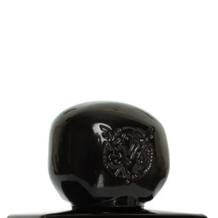
ie prime di qualità e lunga durata
gica di Lorenzo Pazzaglia
d alta concentrazione
e aromatica
schi profondi
ersistente
reschi e naturali di nicchia
to l’anno, con una resa
e stagioni miti. Ideale per il tempo
i momenti di relax, grazie alla sua
ia legnosa raffinata e avvolgente.