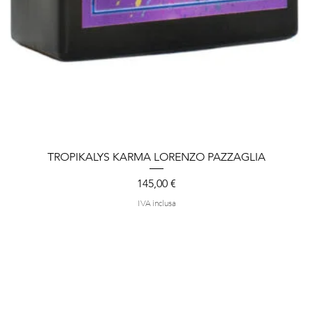
TROPIKALYS KARMA LORENZO PAZZAGLIA
Vista rapida
Prezzo
145,00 €
IVA inclusa
negozio
Termini e