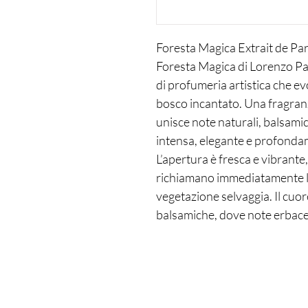
Foresta Magica Extrait de Pa
Foresta Magica di Lorenzo Paz
di profumeria artistica che evo
bosco incantato. Una fragran
unisce note naturali, balsam
intensa, elegante e profonda
L’apertura è fresca e vibrante
richiamano immediatamente la
vegetazione selvaggia. Il cuo
balsamiche, dove note erbace
naturale, ricca e avvolgente.
muschi e ambra che donano st
persistente e sofisticata.
Foresta Magica rappresenta l’
profumeria di Lorenzo Pazzag