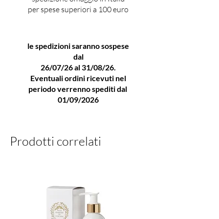
donano equilibrio e raffinatezza
per spese superiori a 100 euro
alla composizione. Nel fondo
emergono ambra, muschi e
le spedizioni saranno sospese
legni caldi che avvolgono la
dal
pelle con una scia intensa,
26/07/26 al 31/08/26.
elegante e persistente.
Eventuali ordini ricevuti nel
Adam & Eve’s Dress
periodo verrenno spediti dal
rappresenta l’anima più
01/09/2026
sensuale e sofisticata della
profumeria di Lorenzo
Prodotti correlati
Pazzaglia, distinguendosi per
concentrazione elevata,
materie prime pregiate e lunga
durata tipica degli Extrait de
Parfum.
Perché scegliere Adam &
Eve’s Dress di Lorenzo