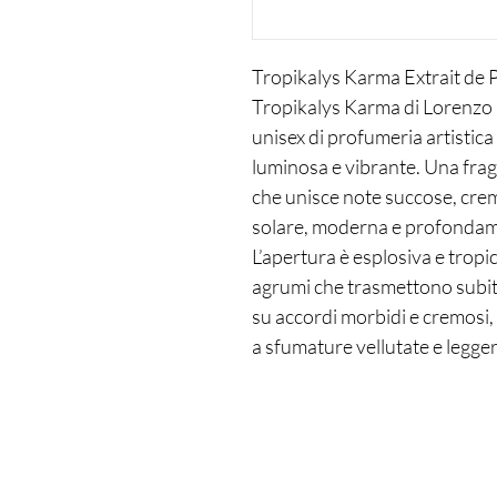
Tropikalys Karma Extrait de 
Tropikalys Karma di Lorenzo 
unisex di profumeria artistica
luminosa e vibrante. Una fra
che unisce note succose, cre
solare, moderna e profondam
L’apertura è esplosiva e tropica
agrumi che trasmettono subito 
su accordi morbidi e cremosi, 
a sfumature vellutate e legg
muschi, vaniglia e ambra che 
intensa, sensuale e persistent
Tropikalys Karma rappresenta 
profumeria di Lorenzo Pazzag
concentrazione elevata, mater