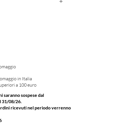
occo, Papaya, Pompelmo, Carambola,
stano, Ananas, Mela
ioletta, Geranio, Pesca Flambé,
aya Gialla, Accordo Smoothie Mango,
hi, Melone Giallo
Platano, Legni Ambrati, Boswellia,
, Mirra, Vaniglia Muschiata
 omaggio
omaggio in Italia
uperiori a 100 euro
ni saranno sospese dal
l 31/08/26.
rdini ricevuti nel periodo verrenno
6