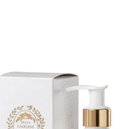
 Karma di Lorenzo Pazzaglia
d alta concentrazione
ata e gourmand
a
sotici e di nicchia
prattutto nelle stagioni calde e nelle
r vacanze, tempo libero e momenti
ia tropicale e alla sua scia dolce,