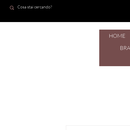
HOME
dal 1924
BR