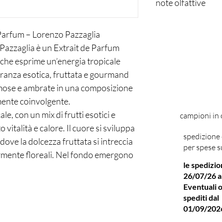
note olfattive
Extrait de Parfum
Parfum – Lorenzo Pazzaglia
NOTE DI TESTA:
C
Pazzaglia è un Extrait de Parfum
Guanabana, Mango
 che esprime un’energia tropicale
NOTE DI CUORE:
V
granza esotica, fruttata e gourmand
Gelso, Banana, Pit
Nota di Latte, Litc
mose e ambrate in una composizione
NOTE DI FONDO:
ente coinvolgente.
Patchouli, Muschio
le, con un mix di frutti esotici e
campioni in
vitalità e calore. Il cuore si sviluppa
spedizione 
dove la dolcezza fruttata si intreccia
per spese s
ermente floreali. Nel fondo emergono
le spedizio
avvolgono la pelle con una scia
26/07/26 a
e.
Eventuali o
l’anima più esotica e positiva della
spediti dal
lia, distinguendosi per
01/09/202
ie prime di qualità e lunga durata