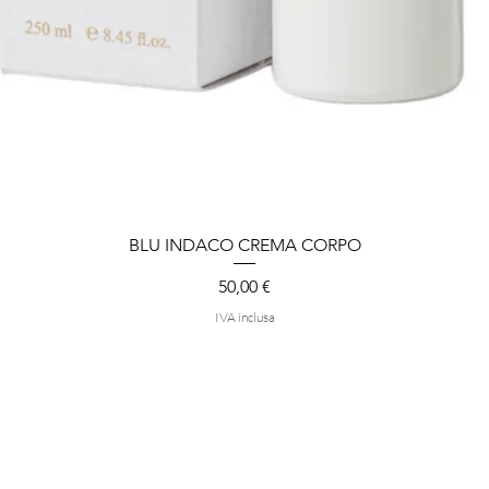
BLU INDACO CREMA CORPO
Vista rapida
Prezzo
50,00 €
IVA inclusa
negozio
Termini e